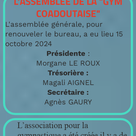
L’ASSEMBLÉE DE LA "GYM
COADOUTAISE"
L'assemblée générale, pour
renouveler le bureau, a eu lieu
15
octobre 2024
Présidente
:
Morgane LE ROUX
Trésorière :
Magali AIGNEL
Secrétaire :
Agnès GAURY
L’association pour la
gymnastique a été créée il y a de