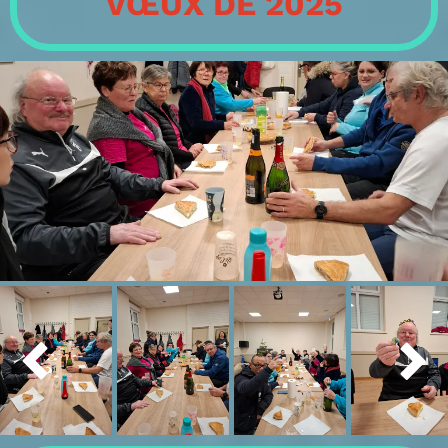
VŒUX DE 2025

