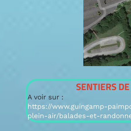
SENTIERS D
A voir sur :
https://www.guingamp-paimp
plein-air/balades-et-randonn