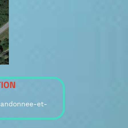
TION
randonnee-et-