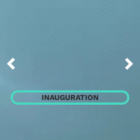


INAUGURATION