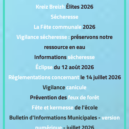
Kreiz Breizh
Élites 2026
Sécheresse
La Fête communale
2026
Vigilance sécheresse :
préservons notre
ressource en eau
Informations
sécheresse
Éclipse
du 12 août 2026
Réglementations concernant
le 14 juillet 2026
Vigilance
canicule
Prévention des
feux de forêt
Fête et kermesse
de l'école
Bulletin d'Informations Municipales -
version
numérique
- juillet 2026