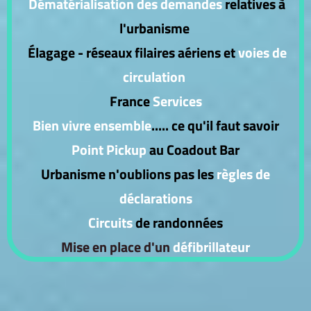
Dématérialisation des demandes
relatives à
l'urbanisme
Élagage - réseaux filaires aériens et
voies de
circulation
France
Services
Bien vivre ensemble
..... ce qu'il faut savoir
Point Pickup
au Coadout Bar
Urbanisme n'oublions pas les
règles de
déclarations
Circuits
de randonnées
Mise en place d'un
défibrillateur