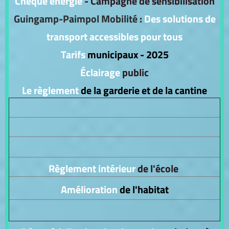
Chèque énergie
- Campagne de sensibilisation
Guingamp-Paimpol Mobilité :
Des solutions de
transport accessibles pour tous
Tarifs
municipaux - 2025
Éclairage
public
Le règlement
de la garderie et de la cantine
Règlement intérieur
de l'école
Amélioration
de l'habitat