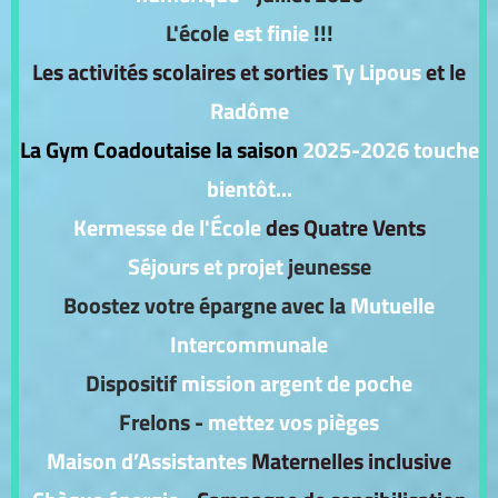
L'école
est finie
!!!
Les activités scolaires et sorties
Ty Lipous
et le
Radôme
La Gym Coadoutaise la saison
2025-2026 touche
bientôt
...
Kermesse de l'École
des Quatre Vents
Séjours et projet
jeunesse
Boostez votre épargne avec la
Mutuelle
Intercommunale
Dispositif
mission argent de poche
Frelons -
mettez vos pièges
Maison d’Assistantes
Maternelles inclusive