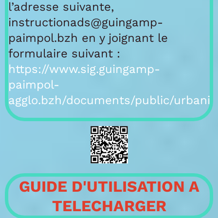
l’adresse suivante,
instructionads@guingamp-
paimpol.bzh en y joignant le
formulaire suivant :
https://www.sig.guingamp-
paimpol-
agglo.bzh/documents/public/urba
GUIDE D'UTILISATION A
TELECHARGER