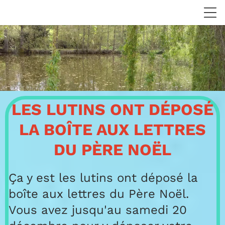
LES LUTINS ONT DÉPOSÉ
LA BOÎTE AUX LETTRES
DU PÈRE NOËL
Ça y est les lutins ont déposé la
boîte aux lettres du Père Noël.
Vous avez jusqu'au samedi 20