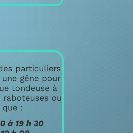
particuliers
ne gêne pour
 tondeuse à
boteuses ou
 :
 19 h 30