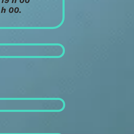
h 00
0.