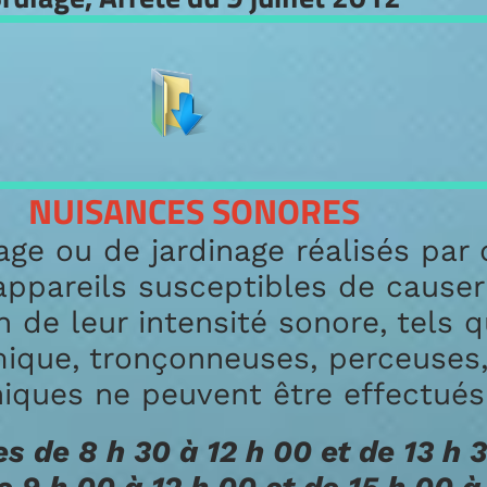
UISANCES SONORES
ou de jardinage réalisés par des 
ppareils susceptibles de causer u
e leur intensité sonore, tels que
e, tronçonneuses, perceuses, ra
es ne peuvent être effectués que
e 8 h 30 à 12 h 00 et de 13 h 30 à