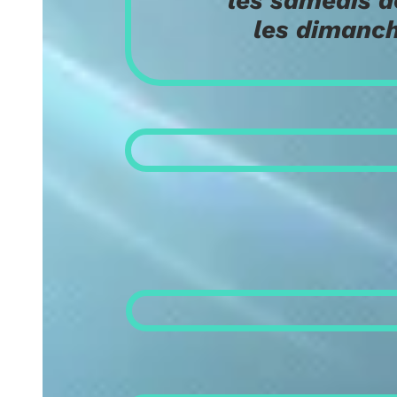
les samedis de 9 
les dimanches e
A